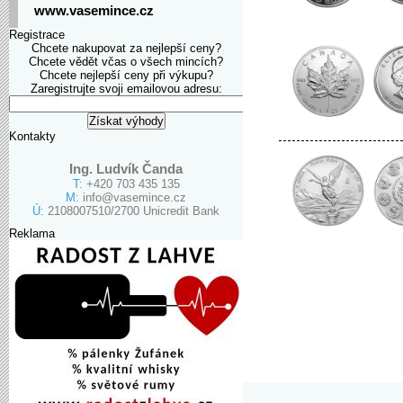
www.vasemince.cz
Registrace
Chcete nakupovat za nejlepší ceny?
Chcete vědět včas o všech mincích?
Chcete nejlepší ceny při výkupu?
Zaregistrujte svoji emailovou adresu:
Kontakty
Ing. Ludvík Čanda
T:
+420 703 435 135
M:
info@vasemince.cz
Ú:
2108007510/2700 Unicredit Bank
Reklama