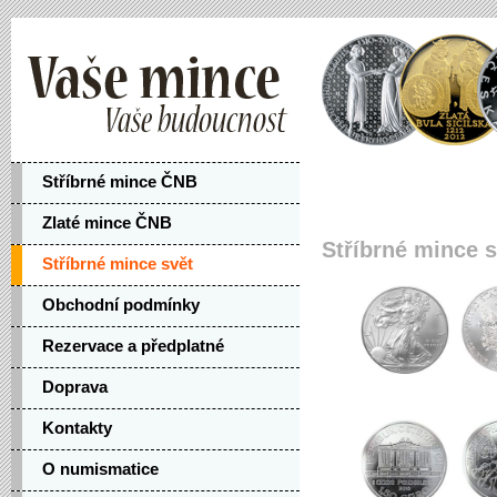
Stříbrné mince ČNB
Zlaté mince ČNB
Stříbrné mince s
Stříbrné mince svět
Obchodní podmínky
Rezervace a předplatné
Doprava
Kontakty
O numismatice