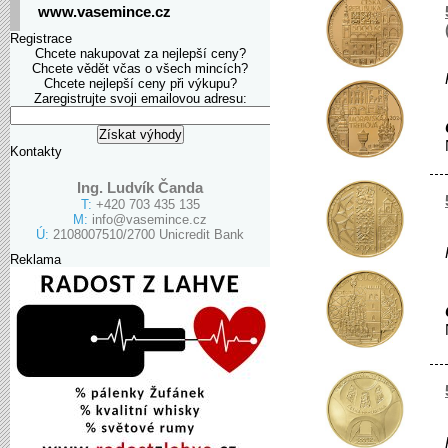
www.vasemince.cz
Registrace
Chcete nakupovat za nejlepší ceny?
Chcete vědět včas o všech mincích?
Chcete nejlepší ceny při výkupu?
Zaregistrujte svoji emailovou adresu:
Kontakty
Ing. Ludvík Čanda
T:
+420 703 435 135
M:
info@vasemince.cz
Ú:
2108007510/2700 Unicredit Bank
Reklama