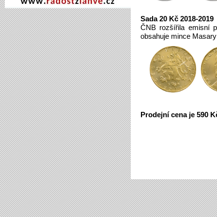
Sada 20 Kč 2018-2019
ČNB rozšířila emisní 
obsahuje mince Masaryk,
Prodejní cena je 590 K