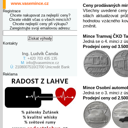
www.vasemince.cz
Ceny prodávaných min
Všechny uvedené ceny j
Registrace
Chcete nakupovat za nejlepší ceny?
silách aktualizovat p
Chcete vědět včas o všech mincích?
hodnotou vzácného kov
Chcete nejlepší ceny při výkupu?
změnit.
Zaregistrujte svoji emailovou adresu:
Mince Tramvaj ČKD Tat
Jedná se o 4. minci z ú
Kontakty
Prodejní ceny od 3.500
Ing. Ludvík Čanda
T:
+420 703 435 135
M:
info@vasemince.cz
Ú:
2108007510/2700 Unicredit Bank
Reklama
Mince Osobní automobi
Jedná se o 3. minci z ú
Prodejní ceny od 2.500