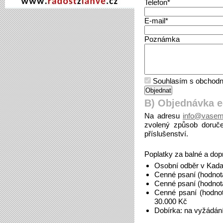
Telefon*
E-mail*
Poznámka
Souhlasím s obchodn
B) Objednávka 
Na adresu
info@vasem
zvolený způsob doruče
příslušenství.
Poplatky za balné a dop
Osobní odběr v Kada
Cenné psaní (hodnot
Cenné psaní (hodnot
Cenné psaní (hodno
30.000 Kč
Dobírka: na vyžádán