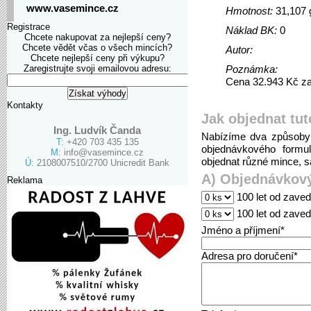
www.vasemince.cz
Hmotnost:
31,107 
Registrace
Náklad BK:
0
Chcete nakupovat za nejlepší ceny?
Chcete vědět včas o všech mincích?
Autor:
Chcete nejlepší ceny při výkupu?
Zaregistrujte svoji emailovou adresu:
Poznámka:
Cena 32.943 Kč za 
Kontakty
Jak objednat tut
Ing. Ludvík Čanda
Nabízíme dva způsoby 
T:
+420 703 435 135
objednávkového formu
M:
info@vasemince.cz
objednat různé mince, sa
Ú:
2108007510/2700 Unicredit Bank
A) Objednávkový
Reklama
100 let od zave
100 let od zave
Jméno a příjmení*
Adresa pro doručení*