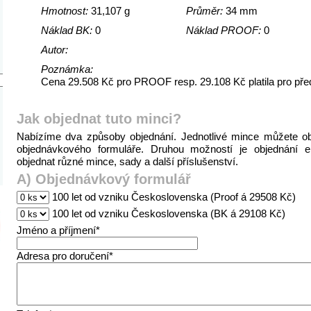
Hmotnost:
31,107 g
Průměr:
34 mm
Náklad BK:
0
Náklad PROOF:
0
Autor:
Poznámka:
Cena 29.508 Kč pro PROOF resp. 29.108 Kč platila pro předp
Jak objednat tuto minci?
Nabízíme dva způsoby objednání. Jednotlivé mince můžete o
objednávkového formuláře. Druhou možností je objednání 
objednat různé mince, sady a další příslušenství.
A) Objednávkový formulář
100 let od vzniku Československa (Proof á 29508 Kč)
100 let od vzniku Československa (BK á 29108 Kč)
Jméno a příjmení*
Adresa pro doručení*