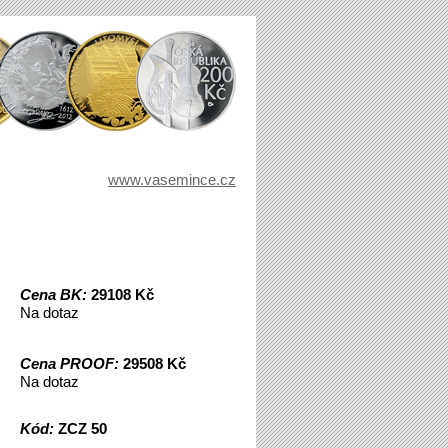
www.vasemince.cz
Cena BK:
29108 Kč
Na dotaz
Cena PROOF:
29508 Kč
Na dotaz
Kód:
ZCZ 50