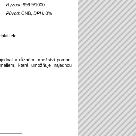
Ryzost:
999.9/1000
Původ:
ČNB,
DPH:
0%
latitele.
bjednat v různém množství pomocí
emailem, které umožňuje najednou