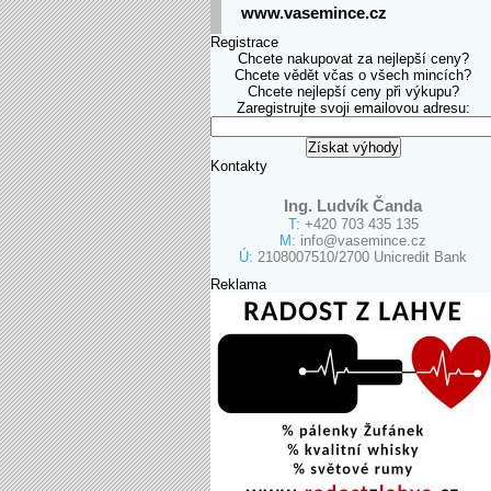
www.vasemince.cz
Registrace
Chcete nakupovat za nejlepší ceny?
Chcete vědět včas o všech mincích?
Chcete nejlepší ceny při výkupu?
Zaregistrujte svoji emailovou adresu:
Kontakty
Ing. Ludvík Čanda
T:
+420 703 435 135
M:
info@vasemince.cz
Ú:
2108007510/2700 Unicredit Bank
Reklama