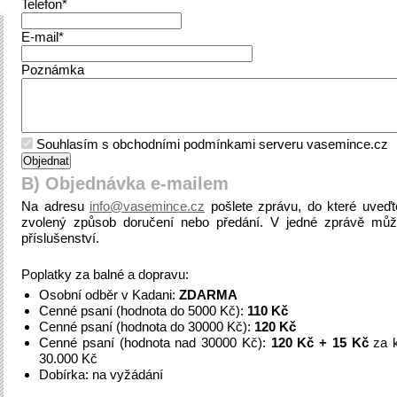
Telefon*
E-mail*
Poznámka
Souhlasím s obchodními podmínkami serveru vasemince.cz
B) Objednávka e-mailem
Na adresu
info@vasemince.cz
pošlete zprávu, do které uveď
zvolený způsob doručení nebo předání. V jedné zprávě můž
příslušenství.
Poplatky za balné a dopravu:
Osobní odběr v Kadani:
ZDARMA
Cenné psaní (hodnota do 5000 Kč):
110 Kč
Cenné psaní (hodnota do 30000 Kč):
120 Kč
Cenné psaní (hodnota nad 30000 Kč):
120 Kč + 15 Kč
za k
30.000 Kč
Dobírka: na vyžádání