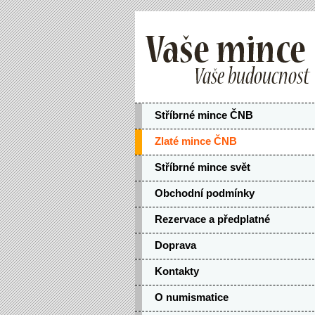
Stříbrné mince ČNB
Zlaté mince ČNB
Stříbrné mince svět
Obchodní podmínky
Rezervace a předplatné
Doprava
Kontakty
O numismatice