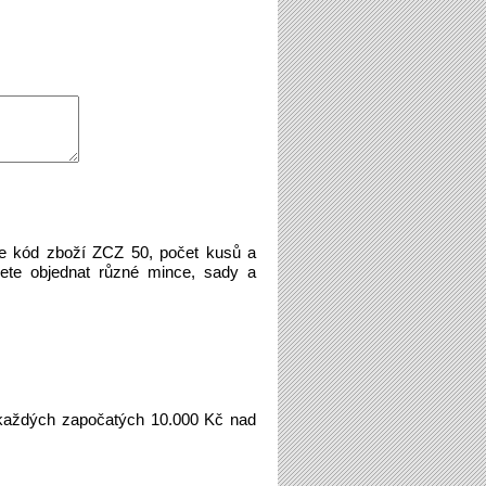
te kód zboží ZCZ 50, počet kusů a
ete objednat různé mince, sady a
aždých započatých 10.000 Kč nad