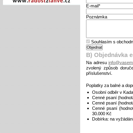
E-mail*
Poznámka
Souhlasím s obchodn
B) Objednávka 
Na adresu
info@vasem
zvolený způsob doruče
příslušenství.
Poplatky za balné a dop
Osobní odběr v Kada
Cenné psaní (hodnot
Cenné psaní (hodnot
Cenné psaní (hodno
30.000 Kč
Dobírka: na vyžádán