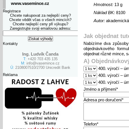
www.vasemince.cz
Hmotnost:
13 g
Registrace
Náklad BK:
8100
Chcete nakupovat za nejlepší ceny?
Chcete vědět včas o všech mincích?
Autor:
akademická
Chcete nejlepší ceny při výkupu?
Zaregistrujte svoji emailovou adresu:
Jak objednat tut
Nabízíme dva způsoby 
Kontakty
objednávkového formu
objednat různé mince, sa
Ing. Ludvík Čanda
T:
+420 703 435 135
A) Objednávkový
M:
info@vasemince.cz
Ú:
2108007510/2700 Unicredit Bank
400. výročí – úmr
Reklama
400. výročí – úmr
400. výročí – úm
Jméno a příjmení*
Adresa pro doručení*
Telefon*