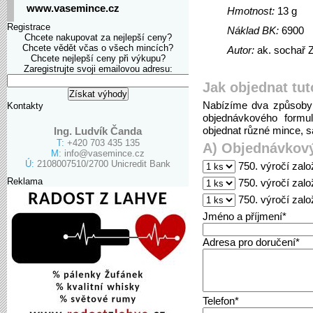
www.vasemince.cz
Hmotnost:
13 g
Registrace
Náklad BK:
6900
Chcete nakupovat za nejlepší ceny?
Chcete vědět včas o všech mincích?
Autor:
ak. sochař 
Chcete nejlepší ceny při výkupu?
Zaregistrujte svoji emailovou adresu:
Jak objednat tut
Nabízíme dva způsoby 
Kontakty
objednávkového formu
objednat různé mince, sa
Ing. Ludvík Čanda
T:
+420 703 435 135
A) Objednávkový
M:
info@vasemince.cz
Ú:
2108007510/2700 Unicredit Bank
750. výročí zalo
Reklama
750. výročí zalo
750. výročí zalo
Jméno a příjmení*
Adresa pro doručení*
Telefon*