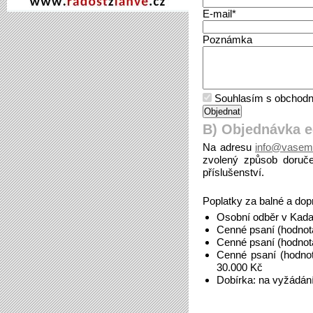
E-mail*
Poznámka
Souhlasím s obchodn
B) Objednávka 
Na adresu
info@vasem
zvolený způsob doruče
příslušenství.
Poplatky za balné a dop
Osobní odběr v Kada
Cenné psaní (hodnot
Cenné psaní (hodnot
Cenné psaní (hodno
30.000 Kč
Dobírka: na vyžádán