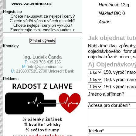
www.vasemince.cz
Hmotnost:
13 g
Registrace
Náklad BK:
0
Chcete nakupovat za nejlepší ceny?
Chcete vědět včas o všech mincích?
Autor:
Chcete nejlepší ceny při výkupu?
Zaregistrujte svoji emailovou adresu:
Jak objednat tut
Nabízíme dva způsoby 
Kontakty
objednávkového formu
objednat různé mince, sa
Ing. Ludvík Čanda
T:
+420 703 435 135
A) Objednávkový
M:
info@vasemince.cz
Ú:
2108007510/2700 Unicredit Bank
150. výročí naro
Reklama
150. výročí naro
150. výročí nar
Jméno a příjmení*
Adresa pro doručení*
Telefon*