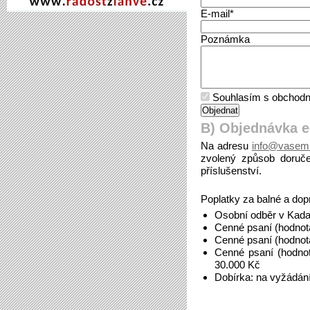
E-mail*
Poznámka
Souhlasím s obchodn
B) Objednávka 
Na adresu
info@vasemi
zvolený způsob doruče
příslušenství.
Poplatky za balné a dop
Osobní odběr v Kada
Cenné psaní (hodnot
Cenné psaní (hodnot
Cenné psaní (hodno
30.000 Kč
Dobírka: na vyžádán