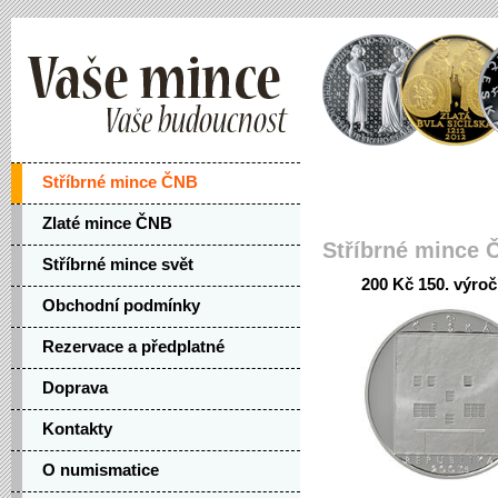
Stříbrné mince ČNB
Zlaté mince ČNB
Stříbrné mince 
Stříbrné mince svět
200 Kč 150. výroč
Obchodní podmínky
Rezervace a předplatné
Doprava
Kontakty
O numismatice