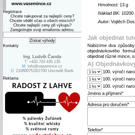
www.vasemince.cz
Hmotnost:
13 g
Registrace
Náklad BK:
10200
Chcete nakupovat za nejlepší ceny?
Chcete vědět včas o všech mincích?
Autor:
Vojtěch Dost
Chcete nejlepší ceny při výkupu?
Zaregistrujte svoji emailovou adresu:
Jak objednat tut
Nabízíme dva způsoby 
Kontakty
objednávkového formu
objednat různé mince, sa
Ing. Ludvík Čanda
T:
+420 703 435 135
A) Objednávkový
M:
info@vasemince.cz
Ú:
2108007510/2700 Unicredit Bank
100. výročí naro
Reklama
100. výročí naro
100. výročí nar
Jméno a příjmení*
Adresa pro doručení*
Telefon*