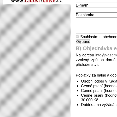
E-mail*
Poznámka
Souhlasím s obchodn
B) Objednávka 
Na adresu
info@vasem
zvolený způsob doruče
příslušenství.
Poplatky za balné a dop
Osobní odběr v Kada
Cenné psaní (hodnot
Cenné psaní (hodnot
Cenné psaní (hodno
30.000 Kč
Dobírka: na vyžádán