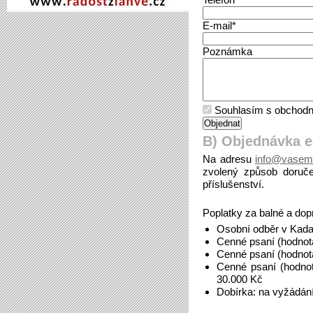
E-mail*
Poznámka
Souhlasím s obchodn
B) Objednávka 
Na adresu
info@vasem
zvolený způsob doruče
příslušenství.
Poplatky za balné a dop
Osobní odběr v Kada
Cenné psaní (hodnot
Cenné psaní (hodnot
Cenné psaní (hodno
30.000 Kč
Dobírka: na vyžádán