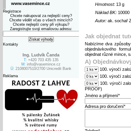
www.vasemince.cz
Hmotnost:
13 g
Registrace
Náklad BK:
10000
Chcete nakupovat za nejlepší ceny?
Chcete vědět včas o všech mincích?
Autor:
ak. sochař 
Chcete nejlepší ceny při výkupu?
Zaregistrujte svoji emailovou adresu:
Jak objednat tut
Nabízíme dva způsoby 
Kontakty
objednávkového formu
objednat různé mince, sa
Ing. Ludvík Čanda
T:
+420 703 435 135
A) Objednávkový
M:
info@vasemince.cz
Ú:
2108007510/2700 Unicredit Bank
100. výročí zal
Reklama
100. výročí zal
100. výročí zal
PROOF)
Jméno a příjmení*
Adresa pro doručení*
Telefon*