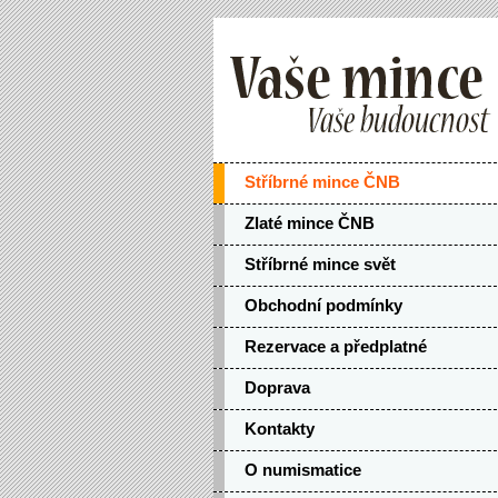
Stříbrné mince ČNB
Zlaté mince ČNB
Stříbrné mince svět
Obchodní podmínky
Rezervace a předplatné
Doprava
Kontakty
O numismatice