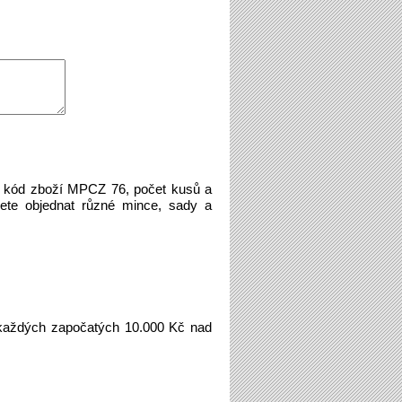
e kód zboží MPCZ 76, počet kusů a
ete objednat různé mince, sady a
aždých započatých 10.000 Kč nad