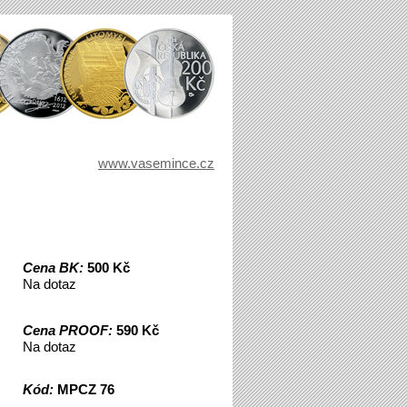
www.vasemince.cz
Cena BK:
500 Kč
Na dotaz
Cena PROOF:
590 Kč
Na dotaz
Kód:
MPCZ 76