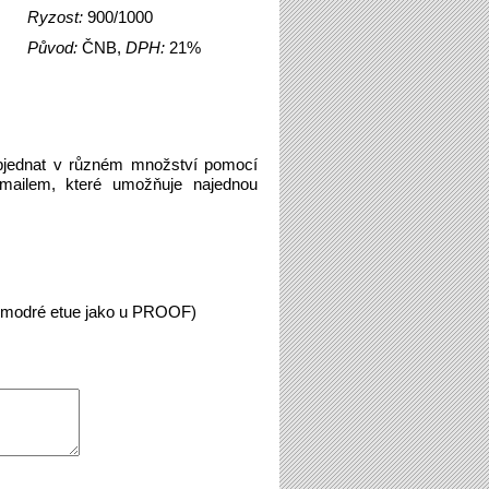
Ryzost:
900/1000
Původ:
ČNB,
DPH:
21%
bjednat v různém množství pomocí
emailem, které umožňuje najednou
ě modré etue jako u PROOF)