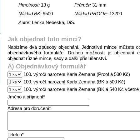
Hmotnost:
13 g
Průměr:
31 mm
Náklad BK:
9500
Náklad PROOF:
13200
Autor:
Lenka Nebeská, DiS.
Jak objednat tuto minci?
Nabízíme dva způsoby objednání. Jednotlivé mince můžete o
objednávkového formuláře. Druhou možností je objednání 
objednat různé mince, sady a další příslušenství.
A) Objednávkový formulář
100. výročí narození Karla Zemana (Proof á 590 Kč)
100. výročí narození Karla Zemana (BK á 500 Kč)
100. výročí narození Karla Zemana (BK á 540 Kč včetn
Jméno a příjmení*
Adresa pro doručení*
Telefon*