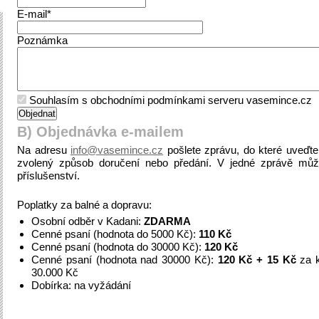
E-mail*
Poznámka
Souhlasím s obchodními podmínkami serveru vasemince.cz
B) Objednávka e-mailem
Na adresu
info@vasemince.cz
pošlete zprávu, do které uveďt
zvolený způsob doručení nebo předání. V jedné zprávě můž
příslušenství.
Poplatky za balné a dopravu:
Osobní odběr v Kadani:
ZDARMA
Cenné psaní (hodnota do 5000 Kč):
110 Kč
Cenné psaní (hodnota do 30000 Kč):
120 Kč
Cenné psaní (hodnota nad 30000 Kč):
120 Kč + 15 Kč
za k
30.000 Kč
Dobírka: na vyžádání