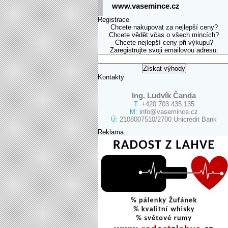
www.vasemince.cz
Registrace
Chcete nakupovat za nejlepší ceny?
Chcete vědět včas o všech mincích?
Chcete nejlepší ceny při výkupu?
Zaregistrujte svoji emailovou adresu:
Kontakty
Ing. Ludvík Čanda
T:
+420 703 435 135
M:
info@vasemince.cz
Ú:
2108007510/2700 Unicredit Bank
Reklama