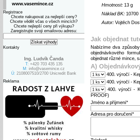
www.vasemince.cz
Hmotnost:
13 g
Registrace
Náklad BK:
10700
Chcete nakupovat za nejlepší ceny?
Chcete vědět včas o všech mincích?
Autor:
Vojtěch Dost
Chcete nejlepší ceny při výkupu?
Zaregistrujte svoji emailovou adresu:
Jak objednat tut
Nabízíme dva způsoby 
Kontakty
objednávkového formu
objednat různé mince, sa
Ing. Ludvík Čanda
T:
+420 703 435 135
A) Objednávkový
M:
info@vasemince.cz
Ú:
2108007510/2700 Unicredit Bank
400. výročí - Ke
Reklama
400. výročí - Ke
400. výročí - 
PROOF)
Jméno a příjmení*
Adresa pro doručení*