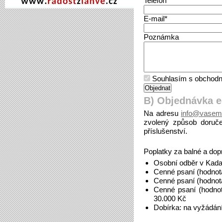
Telefon*
E-mail*
Poznámka
Souhlasím s obchodn
B) Objednávka 
Na adresu
info@vasem
zvolený způsob doruče
příslušenství.
Poplatky za balné a dop
Osobní odběr v Kada
Cenné psaní (hodnot
Cenné psaní (hodnot
Cenné psaní (hodno
30.000 Kč
Dobírka: na vyžádán