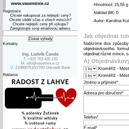
www.vasemince.cz
Hmotnost:
15,55 g
Registrace
Náklad BK:
0
Chcete nakupovat za nejlepší ceny?
Chcete vědět včas o všech mincích?
Autor:
Karolína Ku
Chcete nejlepší ceny při výkupu?
Zaregistrujte svoji emailovou adresu:
Jak objednat tut
Nabízíme dva způsoby 
Kontakty
objednávkového formu
objednat různé mince, sa
Ing. Ludvík Čanda
T:
+420 703 435 135
A) Objednávkový
M:
info@vasemince.cz
Ú:
2108007510/2700 Unicredit Bank
Kroměříž - Měst
Reklama
Kroměříž - Měst
Jméno a příjmení*
Adresa pro doručení*
Telefon*
E-mail*