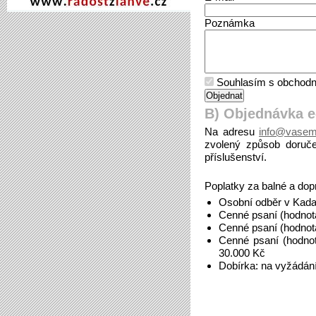
Poznámka
Souhlasím s obchodn
B) Objednávka 
Na adresu
info@vasem
zvolený způsob doruče
příslušenství.
Poplatky za balné a dop
Osobní odběr v Kada
Cenné psaní (hodnot
Cenné psaní (hodnot
Cenné psaní (hodno
30.000 Kč
Dobírka: na vyžádán