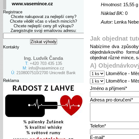
www.vasemince.cz
Hmotnost:
15,55 g
Registrace
Náklad BK:
0
Chcete nakupovat za nejlepší ceny?
Chcete vědět včas o všech mincích?
Autor:
Lenka Nebe
Chcete nejlepší ceny při výkupu?
Zaregistrujte svoji emailovou adresu:
Jak objednat tut
Nabízíme dva způsoby 
Kontakty
objednávkového formu
objednat různé mince, sa
Ing. Ludvík Čanda
T:
+420 703 435 135
A) Objednávkový
M:
info@vasemince.cz
Ú:
2108007510/2700 Unicredit Bank
Litoměřice - Mě
Reklama
Litoměřice - Mě
Jméno a příjmení*
Adresa pro doručení*
Telefon*
E-mail*