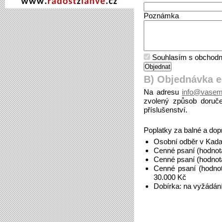
Poznámka
Souhlasím s obchodn
B) Objednávka 
Na adresu
info@vasem
zvolený způsob doruče
příslušenství.
Poplatky za balné a dop
Osobní odběr v Kada
Cenné psaní (hodnot
Cenné psaní (hodnot
Cenné psaní (hodno
30.000 Kč
Dobírka: na vyžádán