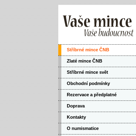
Stříbrné mince ČNB
Zlaté mince ČNB
Stříbrné mince svět
Obchodní podmínky
Rezervace a předplatné
Doprava
Kontakty
O numismatice