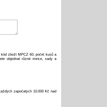
e kód zboží MPCZ 60, počet kusů a
ete objednat různé mince, sady a
aždých započatých 10.000 Kč nad