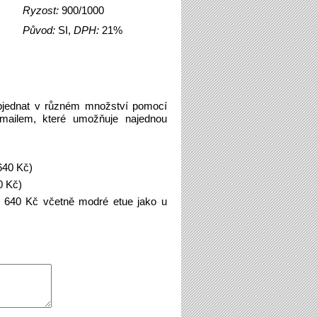
Ryzost:
900/1000
Původ:
SI,
DPH:
21%
bjednat v různém množství pomocí
emailem, které umožňuje najednou
640 Kč)
0 Kč)
 640 Kč včetně modré etue jako u