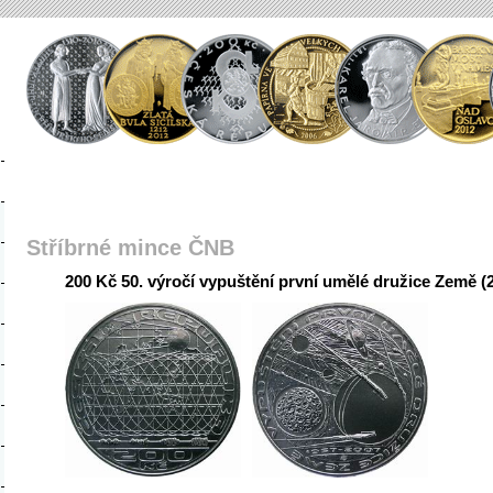
Stříbrné mince ČNB
200 Kč 50. výročí vypuštění první umělé družice Země (