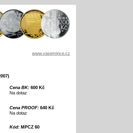
www.vasemince.cz
2007)
Cena BK:
600 Kč
Na dotaz
Cena PROOF:
640 Kč
Na dotaz
Kód:
MPCZ 60