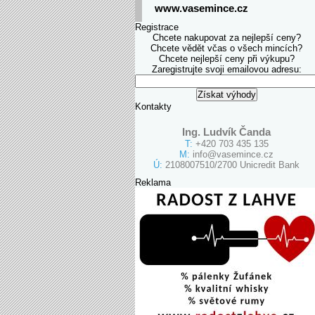
www.vasemince.cz
Registrace
Chcete nakupovat za nejlepší ceny?
Chcete vědět včas o všech mincích?
Chcete nejlepší ceny při výkupu?
Zaregistrujte svoji emailovou adresu:
Kontakty
Ing. Ludvík Čanda
T:
+420 703 435 135
M:
info@vasemince.cz
Ú:
2108007510/2700 Unicredit Bank
Reklama