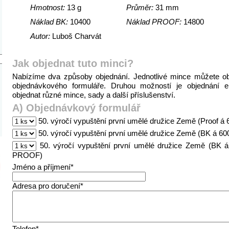
Hmotnost:
13 g
Průměr:
31 mm
Náklad BK:
10400
Náklad PROOF:
14800
Autor:
Luboš Charvát
Jak objednat tuto minci?
Nabízíme dva způsoby objednání. Jednotlivé mince můžete o
objednávkového formuláře. Druhou možností je objednání 
objednat různé mince, sady a další příslušenství.
A) Objednávkový formulář
50. výročí vypuštění první umělé družice Země (Proof á 
50. výročí vypuštění první umělé družice Země (BK á 60
50. výročí vypuštění první umělé družice Země (BK á
PROOF)
Jméno a příjmení*
Adresa pro doručení*
Telefon*