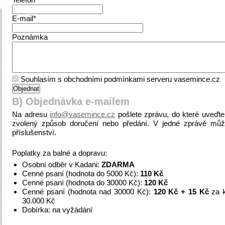
E-mail*
Poznámka
Souhlasím s obchodními podmínkami serveru vasemince.cz
B) Objednávka e-mailem
Na adresu
info@vasemince.cz
pošlete zprávu, do které uveďt
zvolený způsob doručení nebo předání. V jedné zprávě můž
příslušenství.
Poplatky za balné a dopravu:
Osobní odběr v Kadani:
ZDARMA
Cenné psaní (hodnota do 5000 Kč):
110 Kč
Cenné psaní (hodnota do 30000 Kč):
120 Kč
Cenné psaní (hodnota nad 30000 Kč):
120 Kč + 15 Kč
za k
30.000 Kč
Dobírka: na vyžádání