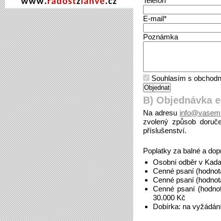
Telefon*
E-mail*
Poznámka
Souhlasím s obchodn
B) Objednávka 
Na adresu
info@vasemi
zvolený způsob doruče
příslušenství.
Poplatky za balné a dop
Osobní odběr v Kada
Cenné psaní (hodnot
Cenné psaní (hodnot
Cenné psaní (hodno
30.000 Kč
Dobírka: na vyžádán