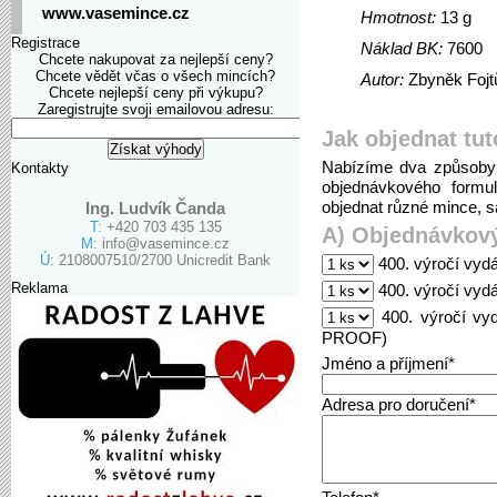
www.vasemince.cz
Hmotnost:
13 g
Registrace
Náklad BK:
7600
Chcete nakupovat za nejlepší ceny?
Chcete vědět včas o všech mincích?
Autor:
Zbyněk Fojt
Chcete nejlepší ceny při výkupu?
Zaregistrujte svoji emailovou adresu:
Jak objednat tut
Nabízíme dva způsoby 
Kontakty
objednávkového formu
objednat různé mince, sa
Ing. Ludvík Čanda
T:
+420 703 435 135
A) Objednávkový
M:
info@vasemince.cz
Ú:
2108007510/2700 Unicredit Bank
400. výročí vyd
Reklama
400. výročí vy
400. výročí vy
PROOF)
Jméno a příjmení*
Adresa pro doručení*