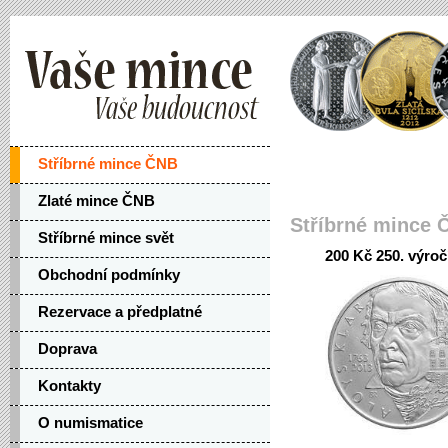
Stříbrné mince ČNB
Zlaté mince ČNB
Stříbrné mince 
Stříbrné mince svět
200 Kč 250. výroč
Obchodní podmínky
Rezervace a předplatné
Doprava
Kontakty
O numismatice