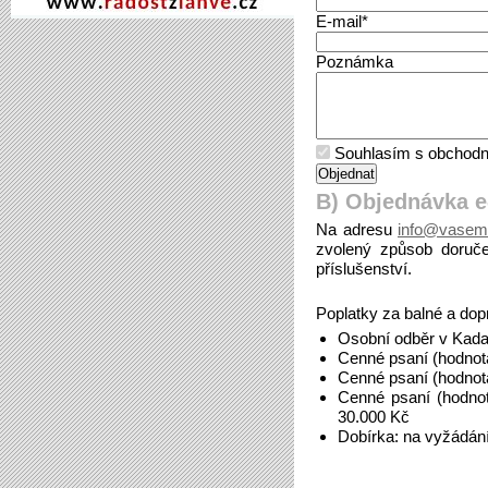
E-mail*
Poznámka
Souhlasím s obchodn
B) Objednávka 
Na adresu
info@vasem
zvolený způsob doruče
příslušenství.
Poplatky za balné a dop
Osobní odběr v Kada
Cenné psaní (hodnot
Cenné psaní (hodnot
Cenné psaní (hodno
30.000 Kč
Dobírka: na vyžádán