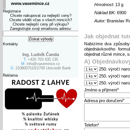
www.vasemince.cz
Hmotnost:
13 g
Registrace
Náklad BK:
6900
Chcete nakupovat za nejlepší ceny?
Chcete vědět včas o všech mincích?
Autor:
Branislav R
Chcete nejlepší ceny při výkupu?
Zaregistrujte svoji emailovou adresu:
Jak objednat tut
Nabízíme dva způsoby 
Kontakty
objednávkového formu
objednat různé mince, sa
Ing. Ludvík Čanda
T:
+420 703 435 135
A) Objednávkový
M:
info@vasemince.cz
Ú:
2108007510/2700 Unicredit Bank
250. výročí naro
Reklama
250. výročí naro
250. výročí nar
Jméno a příjmení*
Adresa pro doručení*
Telefon*