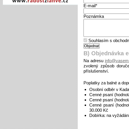
E-mail*
Poznámka
Souhlasím s obchodn
B) Objednávka 
Na adresu
info@vasemi
zvolený způsob doruče
příslušenství.
Poplatky za balné a dop
Osobní odběr v Kada
Cenné psaní (hodnot
Cenné psaní (hodnot
Cenné psaní (hodno
30.000 Kč
Dobírka: na vyžádán