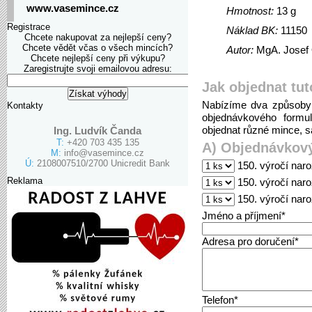
www.vasemince.cz
Hmotnost:
13 g
Registrace
Náklad BK:
11150
Chcete nakupovat za nejlepší ceny?
Chcete vědět včas o všech mincích?
Autor:
MgA. Josef O
Chcete nejlepší ceny při výkupu?
Zaregistrujte svoji emailovou adresu:
Jak objednat tut
Nabízíme dva způsoby 
Kontakty
objednávkového formu
objednat různé mince, sa
Ing. Ludvík Čanda
T:
+420 703 435 135
A) Objednávkový
M:
info@vasemince.cz
Ú:
2108007510/2700 Unicredit Bank
150. výročí nar
Reklama
150. výročí nar
150. výročí nar
Jméno a příjmení*
Adresa pro doručení*
Telefon*