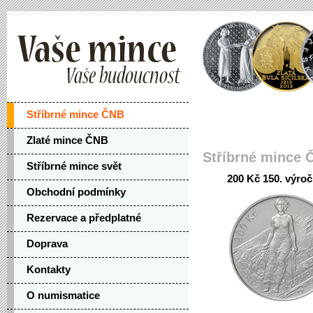
Stříbrné mince ČNB
Zlaté mince ČNB
Stříbrné mince 
Stříbrné mince svět
200 Kč 150. výro
Obchodní podmínky
Rezervace a předplatné
Doprava
Kontakty
O numismatice