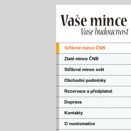
Stříbrné mince ČNB
Zlaté mince ČNB
Stříbrné mince svět
Obchodní podmínky
Rezervace a předplatné
Doprava
Kontakty
O numismatice