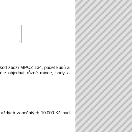
e kód zboží MPCZ 134, počet kusů a
ete objednat různé mince, sady a
aždých započatých 10.000 Kč nad