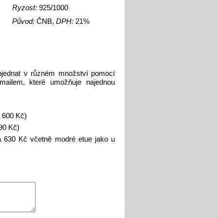
Ryzost:
925/1000
Původ:
ČNB,
DPH:
21%
bjednat v různém množství pomocí
emailem, které umožňuje najednou
á 600 Kč)
90 Kč)
á 630 Kč včetně modré etue jako u