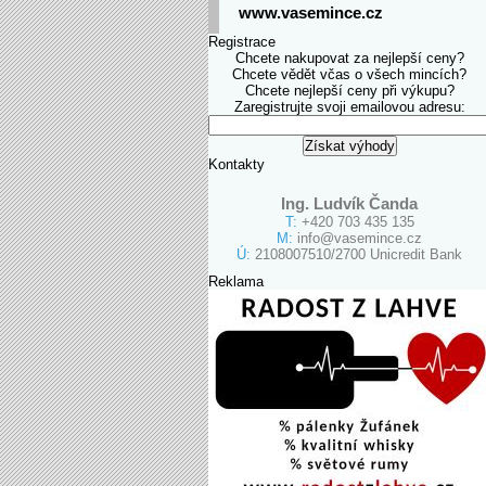
www.vasemince.cz
Registrace
Chcete nakupovat za nejlepší ceny?
Chcete vědět včas o všech mincích?
Chcete nejlepší ceny při výkupu?
Zaregistrujte svoji emailovou adresu:
Kontakty
Ing. Ludvík Čanda
T:
+420 703 435 135
M:
info@vasemince.cz
Ú:
2108007510/2700 Unicredit Bank
Reklama