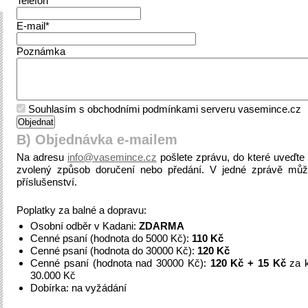
Telefon*
E-mail*
Poznámka
Souhlasím s obchodními podmínkami serveru vasemince.cz
B) Objednávka e-mailem
Na adresu
info@vasemince.cz
pošlete zprávu, do které uveďt
zvolený způsob doručení nebo předání. V jedné zprávě můž
příslušenství.
Poplatky za balné a dopravu:
Osobní odběr v Kadani:
ZDARMA
Cenné psaní (hodnota do 5000 Kč):
110 Kč
Cenné psaní (hodnota do 30000 Kč):
120 Kč
Cenné psaní (hodnota nad 30000 Kč):
120 Kč + 15 Kč
za k
30.000 Kč
Dobírka: na vyžádání