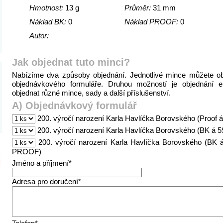
Hmotnost:
13 g
Průměr:
31 mm
Náklad BK:
0
Náklad PROOF:
0
Autor:
Jak objednat tuto minci?
Nabízíme dva způsoby objednání. Jednotlivé mince můžete o
objednávkového formuláře. Druhou možností je objednání 
objednat různé mince, sady a další příslušenství.
A) Objednávkový formulář
200. výročí narození Karla Havlíčka Borovského (Proof 
200. výročí narození Karla Havlíčka Borovského (BK á 5
200. výročí narození Karla Havlíčka Borovského (BK 
PROOF)
Jméno a příjmení*
Adresa pro doručení*