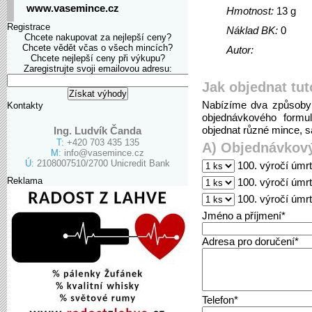
www.vasemince.cz
Hmotnost:
13 g
Registrace
Náklad BK:
0
Chcete nakupovat za nejlepší ceny?
Chcete vědět včas o všech mincích?
Autor:
Chcete nejlepší ceny při výkupu?
Zaregistrujte svoji emailovou adresu:
Jak objednat tut
Nabízíme dva způsoby 
Kontakty
objednávkového formu
objednat různé mince, sa
Ing. Ludvík Čanda
T:
+420 703 435 135
A) Objednávkový
M:
info@vasemince.cz
Ú:
2108007510/2700 Unicredit Bank
100. výročí úmrt
Reklama
100. výročí úmr
100. výročí úmr
Jméno a příjmení*
Adresa pro doručení*
Telefon*