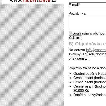
E-mail*
Poznámka
Souhlasím s obchodn
B) Objednávka 
Na adresu
info@vasemi
zvolený způsob doruče
příslušenství.
Poplatky za balné a dop
Osobní odběr v Kada
Cenné psaní (hodnot
Cenné psaní (hodnot
Cenné psaní (hodno
30.000 Kč
Dobírka: na vyžádán