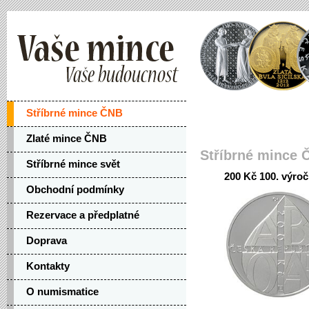
Stříbrné mince ČNB
Zlaté mince ČNB
Stříbrné mince 
Stříbrné mince svět
200 Kč 100. výroč
Obchodní podmínky
Rezervace a předplatné
Doprava
Kontakty
O numismatice