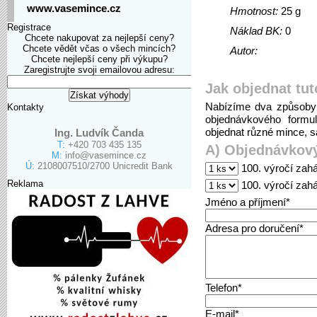
www.vasemince.cz
Hmotnost:
25 g
Registrace
Náklad BK:
0
Chcete nakupovat za nejlepší ceny?
Chcete vědět včas o všech mincích?
Autor:
Chcete nejlepší ceny při výkupu?
Zaregistrujte svoji emailovou adresu:
Jak objednat tut
Nabízíme dva způsoby 
Kontakty
objednávkového formu
objednat různé mince, sa
Ing. Ludvík Čanda
T:
+420 703 435 135
A) Objednávkový
M:
info@vasemince.cz
Ú:
2108007510/2700 Unicredit Bank
100. výročí zahá
Reklama
100. výročí zahá
Jméno a příjmení*
Adresa pro doručení*
Telefon*
E-mail*