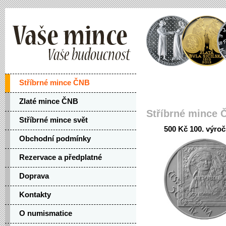
Stříbrné mince ČNB
Zlaté mince ČNB
Stříbrné mince 
Stříbrné mince svět
500 Kč 100. výroč
Obchodní podmínky
Rezervace a předplatné
Doprava
Kontakty
O numismatice