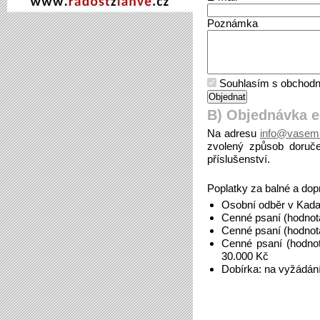
Poznámka
Souhlasím s obchodn
B) Objednávka 
Na adresu
info@vasemi
zvolený způsob doruče
příslušenství.
Poplatky za balné a dop
Osobní odběr v Kada
Cenné psaní (hodnot
Cenné psaní (hodnot
Cenné psaní (hodno
30.000 Kč
Dobírka: na vyžádán