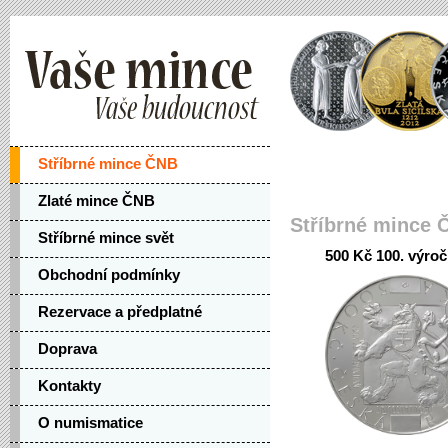
Stříbrné mince ČNB
Zlaté mince ČNB
Stříbrné mince 
Stříbrné mince svět
500 Kč 100. výroč
Obchodní podmínky
Rezervace a předplatné
Doprava
Kontakty
O numismatice