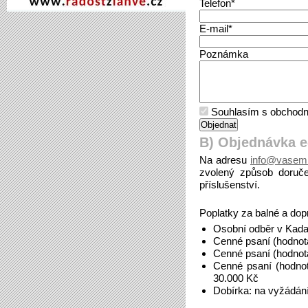
Telefon*
E-mail*
Poznámka
Souhlasím s obchodn
B) Objednávka 
Na adresu
info@vasem
zvolený způsob doruče
příslušenství.
Poplatky za balné a dop
Osobní odběr v Kada
Cenné psaní (hodnot
Cenné psaní (hodnot
Cenné psaní (hodno
30.000 Kč
Dobírka: na vyžádán