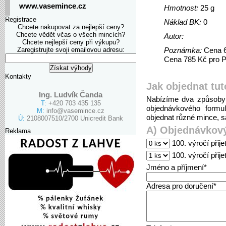
www.vasemince.cz
Hmotnost:
25 g
Registrace
Náklad BK:
0
Chcete nakupovat za nejlepší ceny?
Chcete vědět včas o všech mincích?
Autor:
Chcete nejlepší ceny při výkupu?
Zaregistrujte svoji emailovou adresu:
Poznámka:
Cena 6
Cena 785 Kč pro PR
Kontakty
Jak objednat tut
Ing. Ludvík Čanda
Nabízíme dva způsoby 
T:
+420 703 435 135
objednávkového formu
M:
info@vasemince.cz
objednat různé mince, sa
Ú:
2108007510/2700 Unicredit Bank
A) Objednávkový
Reklama
100. výročí přij
100. výročí přij
Jméno a příjmení*
Adresa pro doručení*