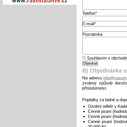
Telefon*
E-mail*
Poznámka
Souhlasím s obchodn
B) Objednávka 
Na adresu
info@vasem
zvolený způsob doruče
příslušenství.
Poplatky za balné a dop
Osobní odběr v Kada
Cenné psaní (hodnot
Cenné psaní (hodnot
Cenné psaní (hodno
30.000 Kč