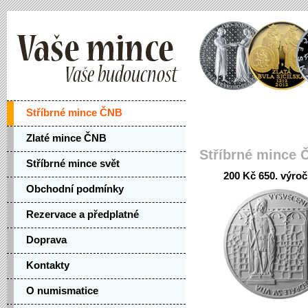
Stříbrné mince ČNB
Zlaté mince ČNB
Stříbrné mince 
Stříbrné mince svět
200 Kč 650. výročí
Obchodní podmínky
Rezervace a předplatné
Doprava
Kontakty
O numismatice