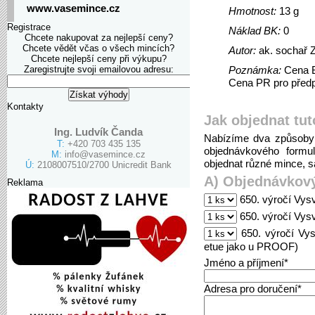
www.vasemince.cz
Hmotnost:
13 g
Registrace
Náklad BK:
0
Chcete nakupovat za nejlepší ceny?
Chcete vědět včas o všech mincích?
Autor:
ak. sochař 
Chcete nejlepší ceny při výkupu?
Zaregistrujte svoji emailovou adresu:
Poznámka:
Cena B
Cena PR pro předpl
Kontakty
Jak objednat tut
Ing. Ludvík Čanda
Nabízíme dva způsoby 
T:
+420 703 435 135
objednávkového formu
M:
info@vasemince.cz
objednat různé mince, sa
Ú:
2108007510/2700 Unicredit Bank
A) Objednávkový
Reklama
650. výročí Vysv
650. výročí Vysv
650. výročí Vys
etue jako u PROOF)
Jméno a příjmení*
Adresa pro doručení*