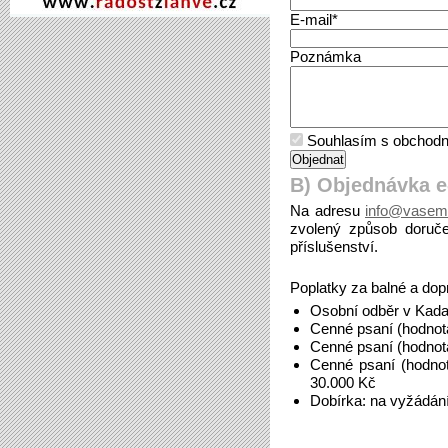
E-mail*
Poznámka
Souhlasím s obchodn
B) Objednávka 
Na adresu
info@vasem
zvolený způsob doruče
příslušenství.
Poplatky za balné a dop
Osobní odběr v Kada
Cenné psaní (hodnot
Cenné psaní (hodnot
Cenné psaní (hodno
30.000 Kč
Dobírka: na vyžádán