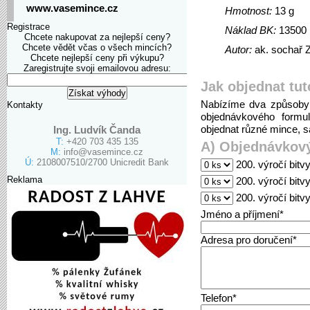
www.vasemince.cz
Hmotnost:
13 g
Registrace
Náklad BK:
13500
Chcete nakupovat za nejlepší ceny?
Chcete vědět včas o všech mincích?
Autor:
ak. sochař 
Chcete nejlepší ceny při výkupu?
Zaregistrujte svoji emailovou adresu:
Jak objednat tut
Nabízíme dva způsoby 
Kontakty
objednávkového formu
objednat různé mince, sa
Ing. Ludvík Čanda
T:
+420 703 435 135
A) Objednávkový
M:
info@vasemince.cz
Ú:
2108007510/2700 Unicredit Bank
200. výročí bitv
Reklama
200. výročí bitv
200. výročí bit
Jméno a příjmení*
Adresa pro doručení*
Telefon*