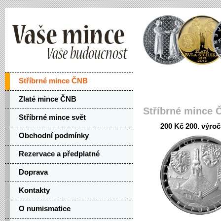
Stříbrné mince ČNB
Zlaté mince ČNB
Stříbrné mince 
Stříbrné mince svět
200 Kč 200. výroč
Obchodní podmínky
Rezervace a předplatné
Doprava
Kontakty
O numismatice