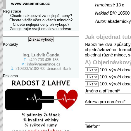
www.vasemince.cz
Hmotnost:
13 g
Registrace
Náklad BK:
10500
Chcete nakupovat za nejlepší ceny?
Chcete vědět včas o všech mincích?
Autor:
akademický 
Chcete nejlepší ceny při výkupu?
Zaregistrujte svoji emailovou adresu:
Jak objednat tut
Nabízíme dva způsoby 
Kontakty
objednávkového formu
Ing. Ludvík Čanda
objednat různé mince, sa
T:
+420 703 435 135
A) Objednávkový
M:
info@vasemince.cz
Ú:
2108007510/2700 Unicredit Bank
100. výročí dosa
Reklama
100. výročí dosa
100. výročí dos
Jméno a příjmení*
Adresa pro doručení*
Telefon*