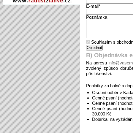
E-mail*
Poznámka
Souhlasím s obchodn
B) Objednávka 
Na adresu
info@vasem
zvolený způsob doruče
příslušenství.
Poplatky za balné a dop
Osobní odběr v Kada
Cenné psaní (hodnot
Cenné psaní (hodnot
Cenné psaní (hodno
30.000 Kč
Dobírka: na vyžádán